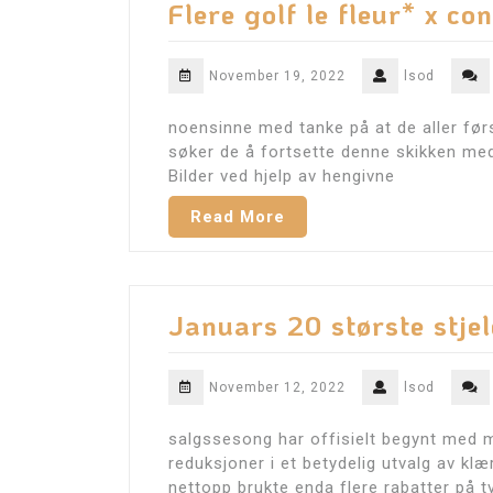
Flere golf le fleur* x c
November 19, 2022
lsod
noensinne med tanke på at de aller førs
søker de å fortsette denne skikken med e
Bilder ved hjelp av hengivne
Read More
Januars 20 største stjel
November 12, 2022
lsod
salgssesong har offisielt begynt med m
reduksjoner i et betydelig utvalg av kl
nettopp brukte enda flere rabatter på t