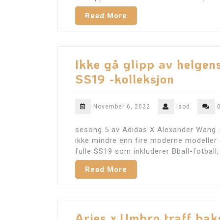
Read More
Ikke gå glipp av helge
SS19 -kolleksjon
November 6, 2022
lsod
sesong 5 av Adidas X Alexander Wang -
ikke mindre enn fire moderne modeller
fulle SS19 som inkluderer Bball-fotball,
Read More
Aries x Umbro traff bak