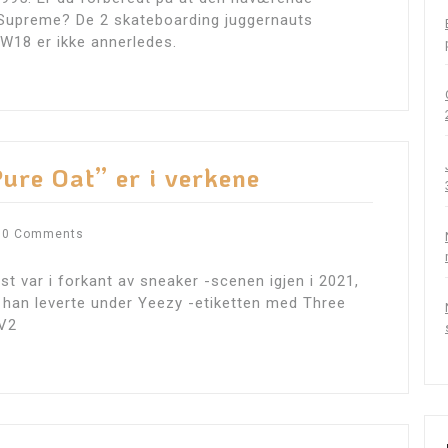
 Supreme? De 2 skateboarding juggernauts
W18 er ikke annerledes.
ure Oat” er i verkene
0 Comments
t var i forkant av sneaker -scenen igjen i 2021,
 han leverte under Yeezy -etiketten med Three
 V2