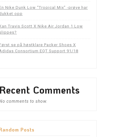
En Nike Dunk Low “Tropical Mix” -prøve har
dukket opp
Kan Travis Scott X Nike Air Jordan 1 Low
slippes?
Først se på høstklare Packer Shoes X
Adidas Consortium EQT Support 91/18
Recent Comments
No comments to show.
Random Posts