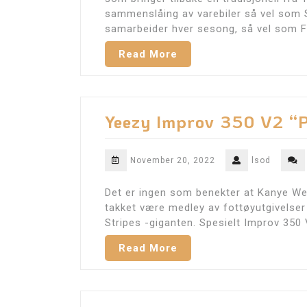
sammenslåing av varebiler så vel som
samarbeider hver sesong, så vel som F
Read More
Yeezy Improv 350 V2 “P
November 20, 2022
lsod
Det er ingen som benekter at Kanye Wes
takket være medley av fottøyutgivelser
Stripes -giganten. Spesielt Improv 350
Read More