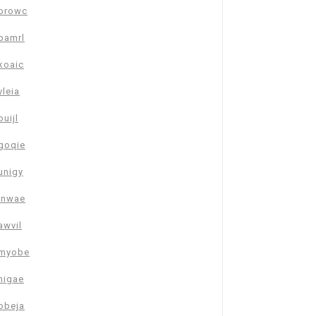
browc
pamrl
koaic
vleia
ouijl
goqie
unigy
inwae
awvil
myobe
nigae
obeja