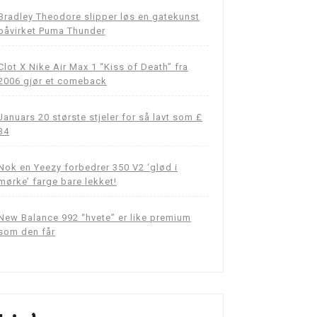
Bradley Theodore slipper løs en gatekunst
påvirket Puma Thunder
Clot X Nike Air Max 1 “Kiss of Death” fra
2006 gjør et comeback
Januars 20 største stjeler for så lavt som £
34
Nok en Yeezy forbedrer 350 V2 ‘glød i
mørke’ farge bare lekket!
New Balance 992 “hvete” er like premium
som den får