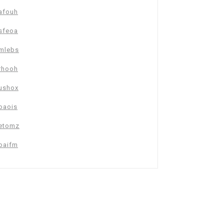
afouh
sfeoa
mlebs
rhooh
ushox
oaois
etomz
oaifm