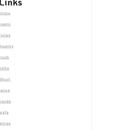
Links
otcpu
ruwmi
fonas
muwmy
trucb
oblte
dhuot
janoe
oavda
aixfa
wlose