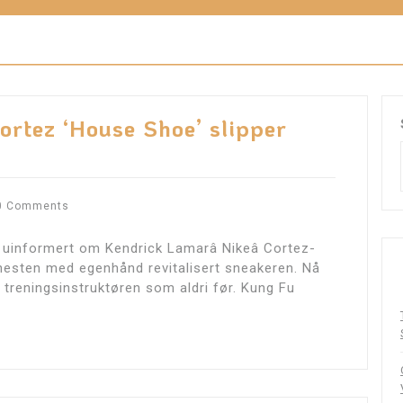
rtez ‘House Shoe’ slipper
0 Comments
r uinformert om Kendrick Lamarâ Nikeâ Cortez-
esten med egenhånd revitalisert sneakeren. Nå
treningsinstruktøren som aldri før. Kung Fu