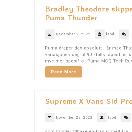
Bradley Theodore slippe
Puma Thunder
December 2, 2022
lsod
Puma dreper den absolutt i år med Thun
variasjonen seg til 90 -talls løpestil
mye mer spesifikt, Puma MCQ Tech Run
Read More
Supreme X Vans Sid Pro
November 22, 2022
lsod
som bringer tilbake en tradisjonell fra