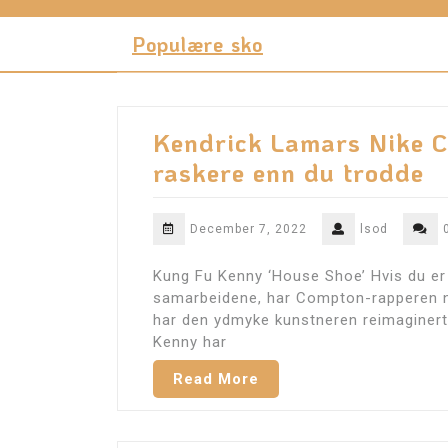
Skip
to
Populære sko
content
Kendrick Lamars Nike Co
raskere enn du trodde
December 7, 2022
lsod
Kung Fu Kenny ‘House Shoe’ Hvis du e
samarbeidene, har Compton-rapperen n
har den ydmyke kunstneren reimaginert 
Kenny har
Read More