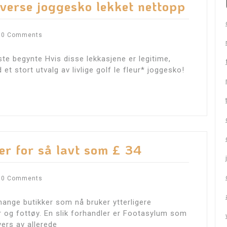
onverse joggesko lekket nettopp
0 Comments
te begynte Hvis disse lekkasjene er legitime,
t stort utvalg av livlige golf le fleur* joggesko!
er for så lavt som £ 34
0 Comments
ange butikker som nå bruker ytterligere
ær og fottøy. En slik forhandler er Footasylum som
vers av allerede