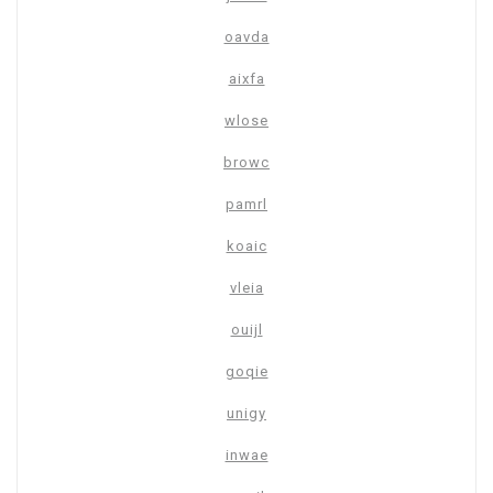
oavda
aixfa
wlose
browc
pamrl
koaic
vleia
ouijl
goqie
unigy
inwae