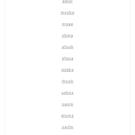
awvil
myobe
nigae
obeja
afouh
sfeoa
mlebs
rhooh
ushox
oaois
etomz
oaifm