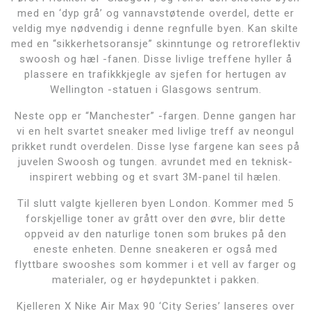
med en ‘dyp grå’ og vannavstøtende overdel, dette er
veldig mye nødvendig i denne regnfulle byen. Kan skilte
med en “sikkerhetsoransje” skinntunge og retroreflektiv
swoosh og hæl -fanen. Disse livlige treffene hyller å
plassere en trafikkkjegle av sjefen for hertugen av
Wellington -statuen i Glasgows sentrum.
Neste opp er “Manchester” -fargen. Denne gangen har
vi en helt svartet sneaker med livlige treff av neongul
prikket rundt overdelen. Disse lyse fargene kan sees på
juvelen Swoosh og tungen. avrundet med en teknisk-
inspirert webbing og et svart 3M-panel til hælen.
Til slutt valgte kjelleren byen London. Kommer med 5
forskjellige toner av grått over den øvre, blir dette
oppveid av den naturlige tonen som brukes på den
eneste enheten. Denne sneakeren er også med
flyttbare swooshes som kommer i et vell av farger og
materialer, og er høydepunktet i pakken.
Kjelleren X Nike Air Max 90 ‘City Series’ lanseres over