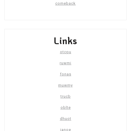
comeback
Links
otcpu
ruwmi
fonas
muwmy
trucb
oblte
dhuot
janoe