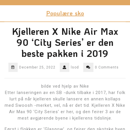
Skip
to
Populære sko
content
Kjelleren X Nike Air Max
90 ‘City Series’ er den
beste pakken i 2019
December 25, 2022
lsod
0 Comments
bilde ved hjelp av Nike
Etter lanseringen av en SB -dunk tilbake i 2017, har folk
lurt på når kjelleren skulle lansere en annen kollaps
med Swoosh -merket, vel, nå er det tid. Kjelleren X Nike
Air Max 90 ‘City Series’ er her, og den feirer 3 av de
mest avgjørende byene i kjellerens tidslinje.
Først i flokken er ‘Glasgow’, og feirer den skotske byen